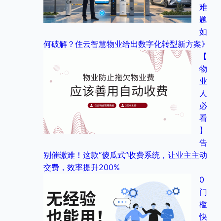
难
题
如
何破解？住云智慧物业给出数字化转型新方案》
【
物
业
人
必
看
】
告
别催缴难！这款“傻瓜式”收费系统，让业主主动
交费，效率提升200%
0
门
槛
快