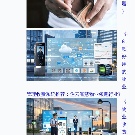
题
）
《
8
款
好
用
的
物
业
管理收费系统推荐：住云智慧物业领跑行业》
《
物
业
收
费