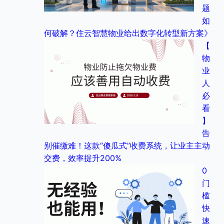
题
如
何破解？住云智慧物业给出数字化转型新方案》
【
物
业
人
必
看
】
告
别催缴难！这款“傻瓜式”收费系统，让业主主动
交费，效率提升200%
0
门
槛
快
速