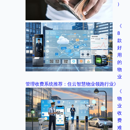
）
《
8
款
好
用
的
物
业
管理收费系统推荐：住云智慧物业领跑行业》
《
物
业
收
费
难