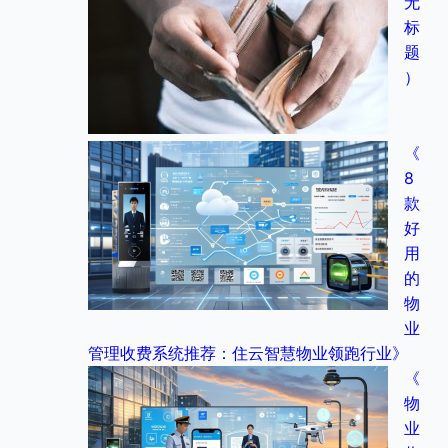
无
标
题
）
《
8
款
好
用
的
物
业
管理收费系统推荐：住云智慧物业领跑行业》
《
物
业