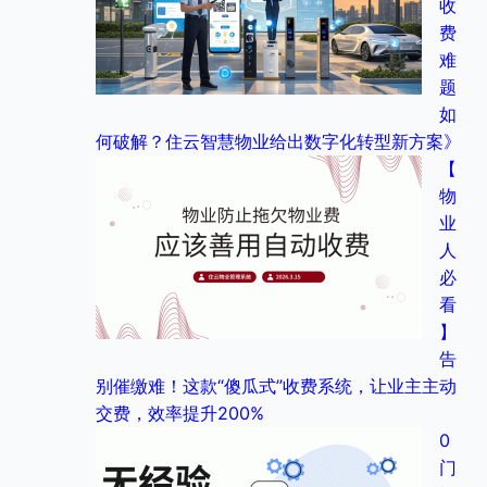
收
费
难
题
如
何破解？住云智慧物业给出数字化转型新方案》
【
物
业
人
必
看
】
告
别催缴难！这款“傻瓜式”收费系统，让业主主动
交费，效率提升200%
0
门