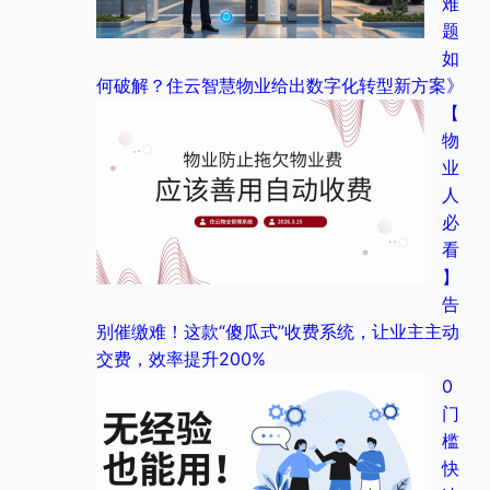
难
题
如
何破解？住云智慧物业给出数字化转型新方案》
【
物
业
人
必
看
】
告
别催缴难！这款“傻瓜式”收费系统，让业主主动
交费，效率提升200%
0
门
槛
快