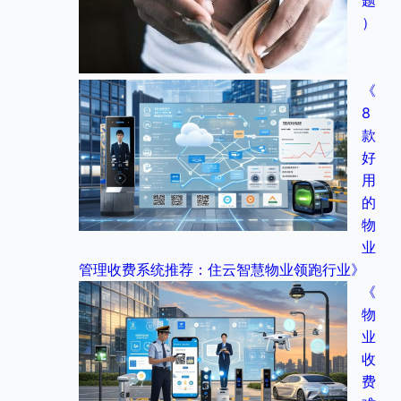
题
）
《
8
款
好
用
的
物
业
管理收费系统推荐：住云智慧物业领跑行业》
《
物
业
收
费