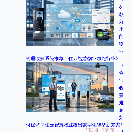
8
款
好
用
的
物
业
管理收费系统推荐：住云智慧物业领跑行业》
《
物
业
收
费
难
题
如
何破解？住云智慧物业给出数字化转型新方案》