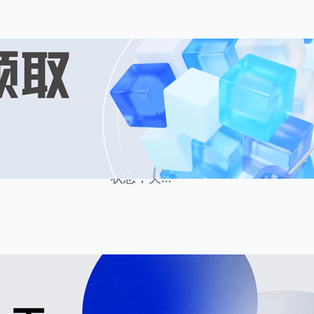
8 月 2, 2026
住云资讯
·
让AI帮你规划好一天物
物业管理工作琐碎繁杂、事项零散，
咨询、台账整理、应急处理等多重工
分、遗漏事项、加班低效等问题。想
状态，关…
8 月 1, 2026
住云资讯
·
园区智慧管理方案 高