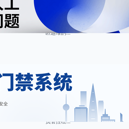
产业园区、科创园区、商务园区的常
维护工作。设施巡检、设备维保、报
核查、租户服务等多项工作，构成了
区运维的…
7 月 31, 2026
住云资讯
·
写字楼安全高度依赖门
现代化写字楼是众多企业办公、经营
精密办公设备、涉密商业资料以及贵
管理的重中之重。当下，多数写字楼
员管控松…