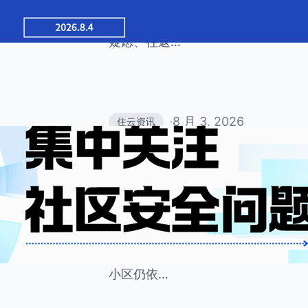
居住常态。老年人作为小区常住主力
群。但老年人普遍存在智能设备操作
疑虑、往返…
8 月 3, 2026
住云资讯
·
小区安全问题无小事 
险
小区安全是物业服务的核心底线，也
品牌规模、服务层级如何，所有物业
出入安全、屏蔽各类人员进出隐患、
小区仍依…