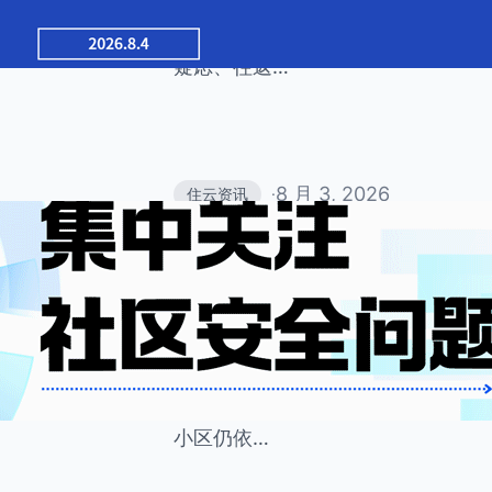
居住常态。老年人作为小区常住主力
群。但老年人普遍存在智能设备操作
疑虑、往返…
8 月 3, 2026
住云资讯
·
小区安全问题无小事 
险
小区安全是物业服务的核心底线，也
品牌规模、服务层级如何，所有物业
出入安全、屏蔽各类人员进出隐患、
小区仍依…