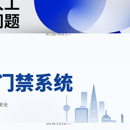
产业园区、科创园区、商务园区的常
维护工作。设施巡检、设备维保、报
核查、租户服务等多项工作，构成了
区运维的…
7 月 31, 2026
住云资讯
·
写字楼安全高度依赖门
现代化写字楼是众多企业办公、经营
精密办公设备、涉密商业资料以及贵
管理的重中之重。当下，多数写字楼
员管控松…