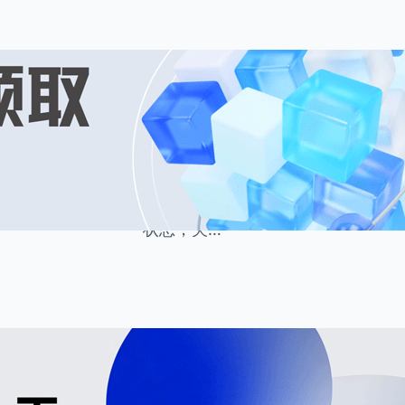
8 月 2, 2026
住云资讯
·
让AI帮你规划好一天物
物业管理工作琐碎繁杂、事项零散，
咨询、台账整理、应急处理等多重工
分、遗漏事项、加班低效等问题。想
状态，关…
8 月 1, 2026
住云资讯
·
园区智慧管理方案 高