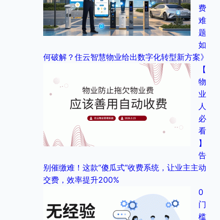
费
难
题
如
何破解？住云智慧物业给出数字化转型新方案》
【
物
业
人
必
看
】
告
别催缴难！这款“傻瓜式”收费系统，让业主主动
交费，效率提升200%
0
门
槛