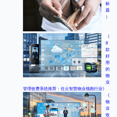
标
题
）
《
8
款
好
用
的
物
业
管理收费系统推荐：住云智慧物业领跑行业》
《
物
业
收