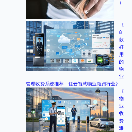
）
《
8
款
好
用
的
物
业
管理收费系统推荐：住云智慧物业领跑行业》
《
物
业
收
费
难