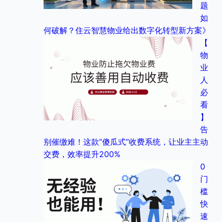
题
如
何破解？住云智慧物业给出数字化转型新方案》
【
物
业
人
必
看
】
告
别催缴难！这款“傻瓜式”收费系统，让业主主动
交费，效率提升200%
0
门
槛
快
速