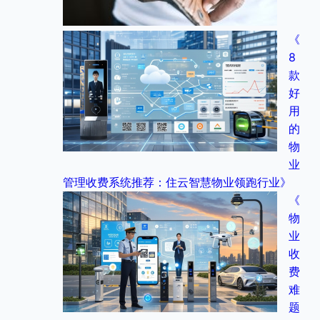
《
8
款
好
用
的
物
业
管理收费系统推荐：住云智慧物业领跑行业》
《
物
业
收
费
难
题