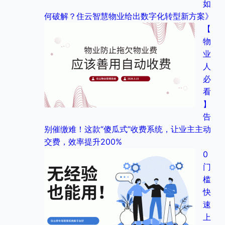
如
何破解？住云智慧物业给出数字化转型新方案》
【
物
业
人
必
看
】
告
别催缴难！这款“傻瓜式”收费系统，让业主主动
交费，效率提升200%
0
门
槛
快
速
上