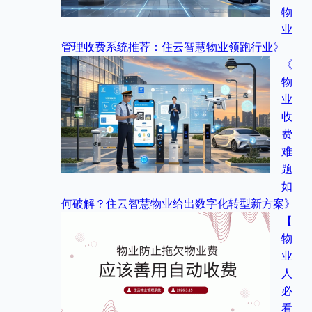
物
业
管理收费系统推荐：住云智慧物业领跑行业》
《
物
业
收
费
难
题
如
何破解？住云智慧物业给出数字化转型新方案》
【
物
业
人
必
看