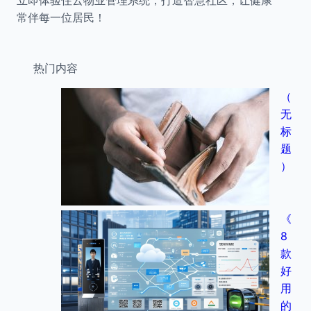
立即体验住云物业管理系统，打造智慧社区，让健康
常伴每一位居民！
热门内容
（
无
标
题
）
《
8
款
好
用
的