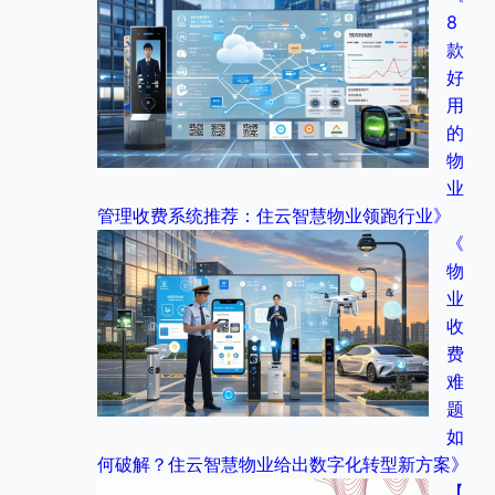
8
款
好
用
的
物
业
管理收费系统推荐：住云智慧物业领跑行业》
《
物
业
收
费
难
题
如
何破解？住云智慧物业给出数字化转型新方案》
【