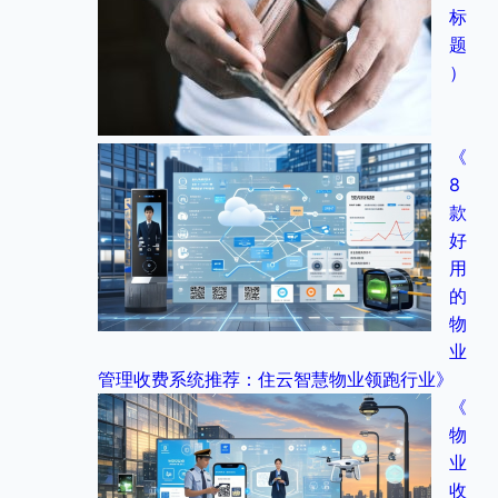
标
题
）
《
8
款
好
用
的
物
业
管理收费系统推荐：住云智慧物业领跑行业》
《
物
业
收