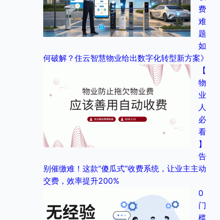
费
难
题
如
何破解？住云智慧物业给出数字化转型新方案》
【
物
业
人
必
看
】
告
别催缴难！这款“傻瓜式”收费系统，让业主主动
交费，效率提升200%
0
门
槛