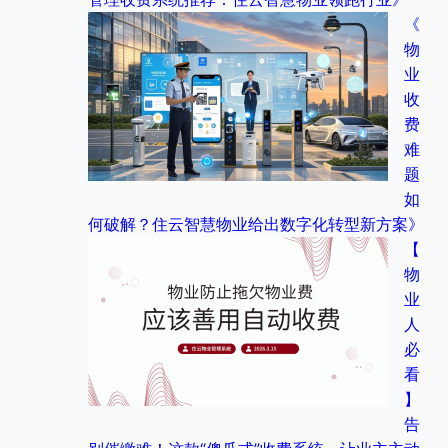
《
物
业
收
费
难
题
如
何破解？住云智慧物业给出数字化转型新方案》
【
物
业
人
必
看
】
告