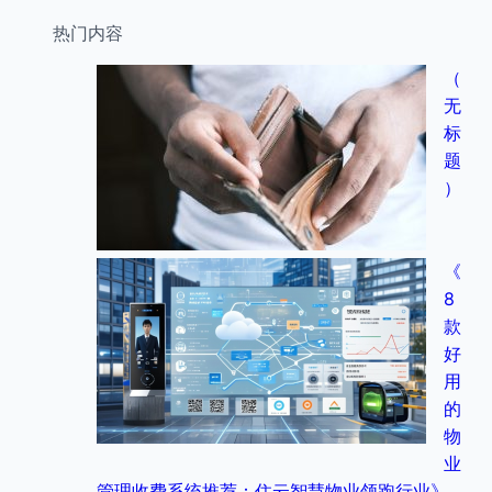
热门内容
（
无
标
题
）
《
8
款
好
用
的
物
业
管理收费系统推荐：住云智慧物业领跑行业》