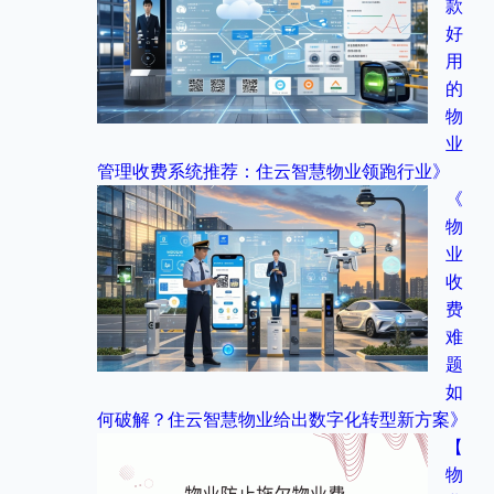
款
好
用
的
物
业
管理收费系统推荐：住云智慧物业领跑行业》
《
物
业
收
费
难
题
如
何破解？住云智慧物业给出数字化转型新方案》
【
物