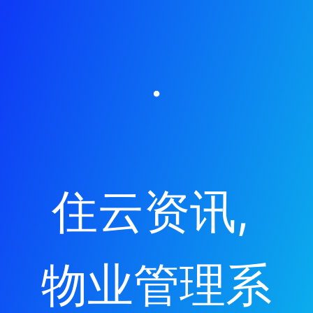
·
住云资讯
, 
物业管理系