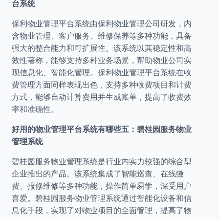
台系统
保利物业管理平台系统由保利物业管理公司研发，内
含物业管理、客户服务、维修保养等多种功能，具备
强大的整合能力和可扩展性。该系统以其稳定性和高
效性著称，能够支持多种业务场景，帮助物业公司实
现信息化、智能化管理。保利物业管理平台系统在收
费管理方面同样表现出色，支持多种收费项目和计费
方式，能够自动计算费用并生成账单，提高了收费效
率和准确性。
好用的物业管理平台系统有哪些五：碧桂园服务物业
管理系统
碧桂园服务物业管理系统是行业内实力较强的综合型
企业推出的产品。该系统集成了智能巡查、在线缴
费、报修维修等多种功能，操作简单易学，深受用户
喜爱。碧桂园服务物业管理系统通过智能化设备和信
息化手段，实现了对物业项目的全面管理，提高了物