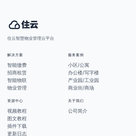
住云智慧物业管理云平台
解决方案
服务案例
智能缴费
小区/公寓
招商租赁
办公楼/写字楼
智能物联
产业园/工业园
物业管理
商业街/商场
资源中心
关于我们
视频教程
公司简介
图文教程
插件下载
更新日志