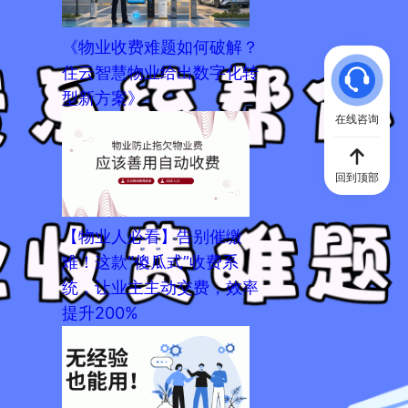
《物业收费难题如何破解？
住云智慧物业给出数字化转
型新方案》
在线咨询
回到顶部
【物业人必看】告别催缴
难！这款“傻瓜式”收费系
统，让业主主动交费，效率
提升200%