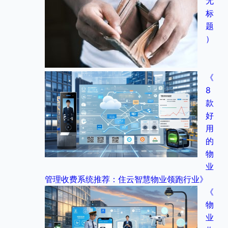
无
标
题
）
《
8
款
好
用
的
物
业
管理收费系统推荐：住云智慧物业领跑行业》
《
物
业