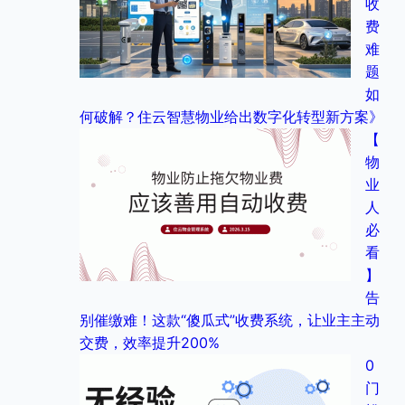
收
费
难
题
如
何破解？住云智慧物业给出数字化转型新方案》
【
物
业
人
必
看
】
告
别催缴难！这款“傻瓜式”收费系统，让业主主动
交费，效率提升200%
0
门