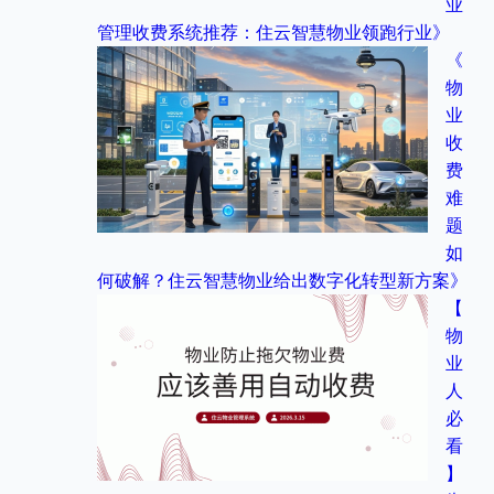
业
管理收费系统推荐：住云智慧物业领跑行业》
《
物
业
收
费
难
题
如
何破解？住云智慧物业给出数字化转型新方案》
【
物
业
人
必
看
】