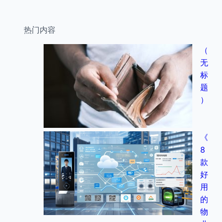
热门内容
（
无
标
题
）
《
8
款
好
用
的
物