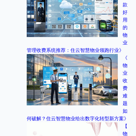
款
好
用
的
物
业
管理收费系统推荐：住云智慧物业领跑行业》
《
物
业
收
费
难
题
如
何破解？住云智慧物业给出数字化转型新方案》
【
物