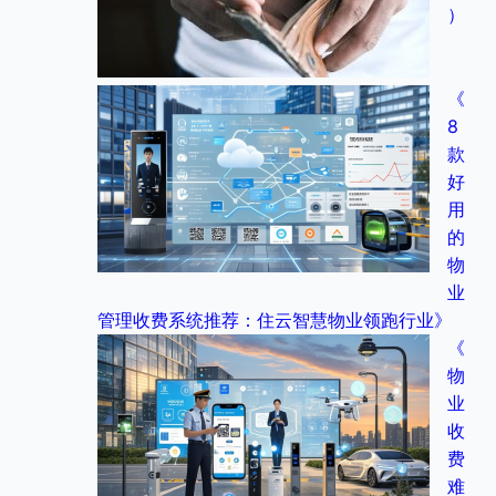
）
《
8
款
好
用
的
物
业
管理收费系统推荐：住云智慧物业领跑行业》
《
物
业
收
费
难