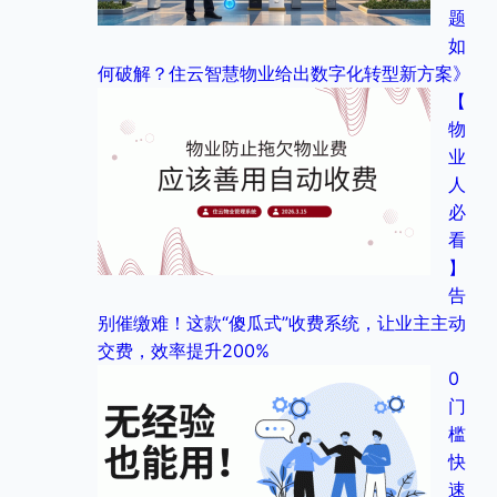
题
如
何破解？住云智慧物业给出数字化转型新方案》
【
物
业
人
必
看
】
告
别催缴难！这款“傻瓜式”收费系统，让业主主动
交费，效率提升200%
0
门
槛
快
速