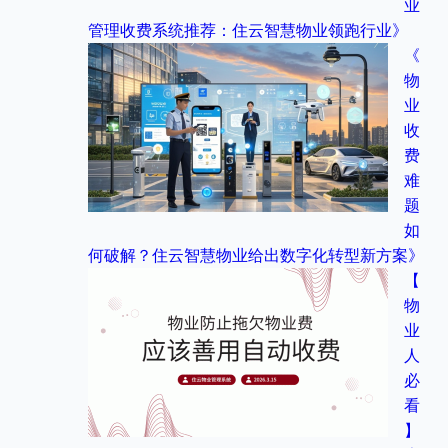
业
管理收费系统推荐：住云智慧物业领跑行业》
《
物
业
收
费
难
题
如
何破解？住云智慧物业给出数字化转型新方案》
【
物
业
人
必
看
】