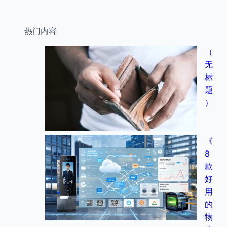
热门内容
（
无
标
题
）
《
8
款
好
用
的
物