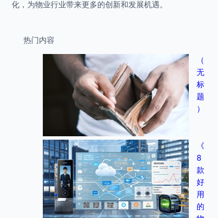
化，为物业行业带来更多的创新和发展机遇。
热门内容
（
无
标
题
）
《
8
款
好
用
的