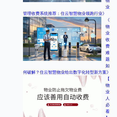
物
业
管理收费系统推荐：住云智慧物业领跑行业》
《
物
业
收
费
难
题
如
何破解？住云智慧物业给出数字化转型新方案》
【
物
业
人
必
看