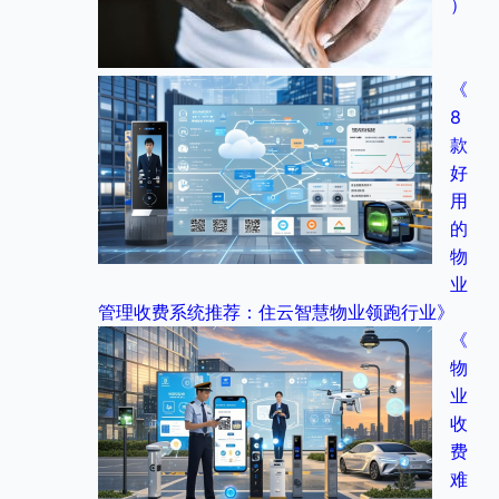
）
《
8
款
好
用
的
物
业
管理收费系统推荐：住云智慧物业领跑行业》
《
物
业
收
费
难