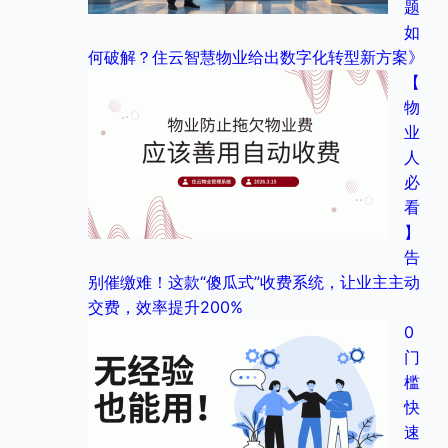
题
如
何破解？住云智慧物业给出数字化转型新方案》
【
物
业
人
必
看
】
告
别催缴难！这款“傻瓜式”收费系统，让业主主动
交费，效率提升200%
0
门
槛
快
速