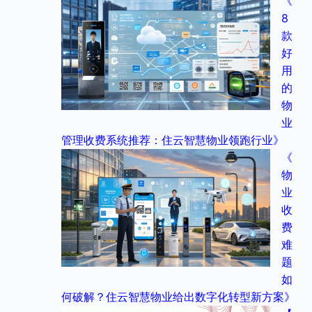
《
8
款
好
用
的
物
业
管理收费系统推荐：住云智慧物业领跑行业》
《
物
业
收
费
难
题
如
何破解？住云智慧物业给出数字化转型新方案》