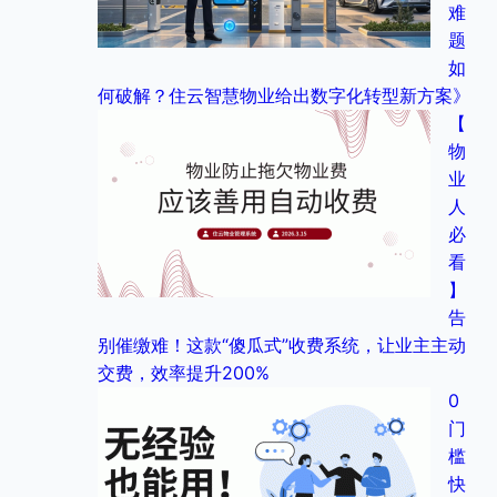
难
题
如
何破解？住云智慧物业给出数字化转型新方案》
【
物
业
人
必
看
】
告
别催缴难！这款“傻瓜式”收费系统，让业主主动
交费，效率提升200%
0
门
槛
快