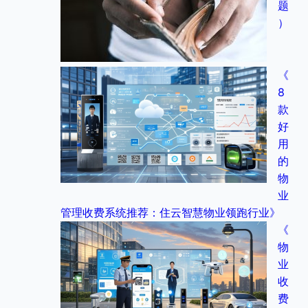
题
）
《
8
款
好
用
的
物
业
管理收费系统推荐：住云智慧物业领跑行业》
《
物
业
收
费