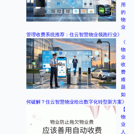
用
的
物
业
管理收费系统推荐：住云智慧物业领跑行业》
《
物
业
收
费
难
题
如
何破解？住云智慧物业给出数字化转型新方案》
【
物
业
人